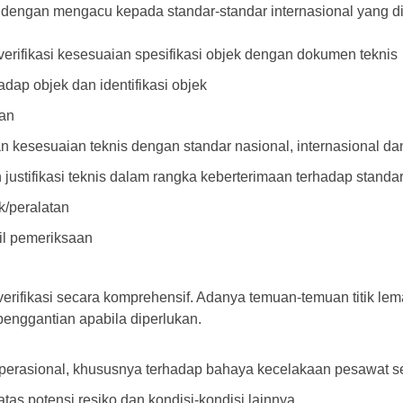
dengan mengacu kepada standar-standar internasional yang di
 verifikasi kesesuaian spesifikasi objek dengan dokumen teknis
dap objek dan identifikasi objek
gan
kesesuaian teknis dengan standar nasional, internasional dan
justifikasi teknis dalam rangka keberterimaan terhadap standar
k/peralatan
il pemeriksaan
erifikasi secara komprehensif. Adanya temuan-temuan titik le
enggantian apabila diperlukan.
erasional, khususnya terhadap bahaya kecelakaan pesawat se
 atas potensi resiko dan kondisi-kondisi lainnya